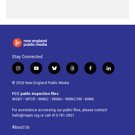
Stay Connected
i
y
b
t
f
l
n
o
l
h
a
i
s
u
u
r
c
n
© 2026 New England Public Media
t
t
e
e
e
k
a
u
s
a
b
e
FCC public inspection files:
g
b
k
d
o
d
WGBY
•
WFCR
•
WNNZ
•
WNNU
•
WNNZ-FM
•
WNNI
r
e
y
s
o
i
a
k
n
For assistance accessing our public files, please contact
m
hello@nepm.org
or call 413-781-2801.
About Us