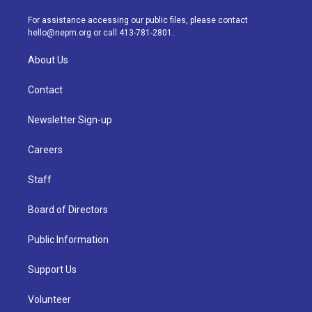
r
e
y
s
o
i
a
k
n
For assistance accessing our public files, please contact
m
hello@nepm.org
or call 413-781-2801.
About Us
Contact
Newsletter Sign-up
Careers
Staff
Board of Directors
Public Information
Support Us
Volunteer