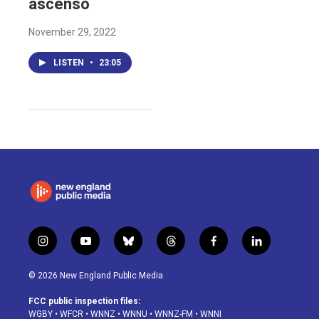
ascenso
November 29, 2022
LISTEN
•
23:05
i
y
b
t
f
l
n
o
l
h
a
i
s
u
u
r
c
n
© 2026 New England Public Media
t
t
e
e
e
k
a
u
s
a
b
e
FCC public inspection files:
g
b
k
d
o
d
WGBY
•
WFCR
•
WNNZ
•
WNNU
•
WNNZ-FM
•
WNNI