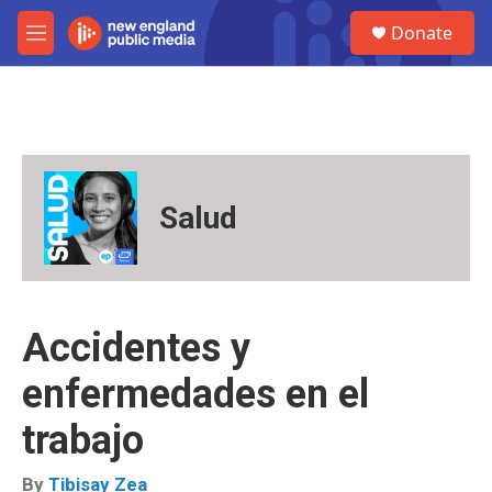
Skip to main content
S
Donate
e
M
a
e
r
n
c
u
h
u
e
r
Salud
y
Accidentes y
enfermedades en el
trabajo
By
Tibisay Zea