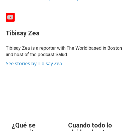
y
o
u
Tibisay Zea
t
u
b
Tibisay Zea is a reporter with The World based in Boston
e
and host of the podcast Salud.
See stories by Tibisay Zea
¿Qué se
Cuando todo lo